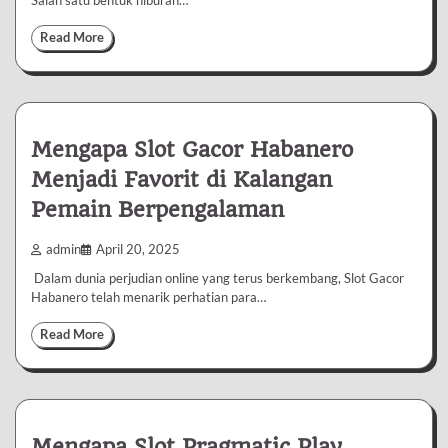
Read More
Mengapa Slot Gacor Habanero
Menjadi Favorit di Kalangan
Pemain Berpengalaman
admin
April 20, 2025
​ Dalam dunia perjudian online yang terus berkembang, Slot Gacor
Habanero telah menarik perhatian para…
Read More
Mengapa Slot Pragmatic Play