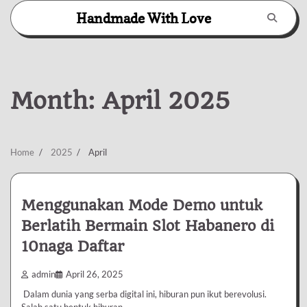
Skip
Handmade With Love
to
content
Month:
April 2025
Home
2025
April
Menggunakan Mode Demo untuk
Berlatih Bermain Slot Habanero di
10naga Daftar
admin
April 26, 2025
​ Dalam dunia yang serba digital ini, hiburan pun ikut berevolusi.
Salah satu bentuk hiburan…