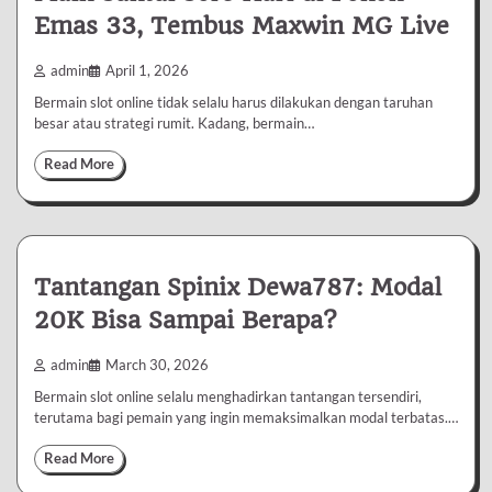
Emas 33, Tembus Maxwin MG Live
admin
April 1, 2026
Bermain slot online tidak selalu harus dilakukan dengan taruhan
besar atau strategi rumit. Kadang, bermain…
Read More
Tantangan Spinix Dewa787: Modal
20K Bisa Sampai Berapa?
admin
March 30, 2026
Bermain slot online selalu menghadirkan tantangan tersendiri,
terutama bagi pemain yang ingin memaksimalkan modal terbatas.…
Read More