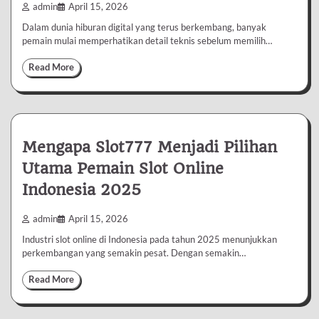
admin
April 15, 2026
Dalam dunia hiburan digital yang terus berkembang, banyak
pemain mulai memperhatikan detail teknis sebelum memilih…
Read More
Mengapa Slot777 Menjadi Pilihan
Utama Pemain Slot Online
Indonesia 2025
admin
April 15, 2026
Industri slot online di Indonesia pada tahun 2025 menunjukkan
perkembangan yang semakin pesat. Dengan semakin…
Read More