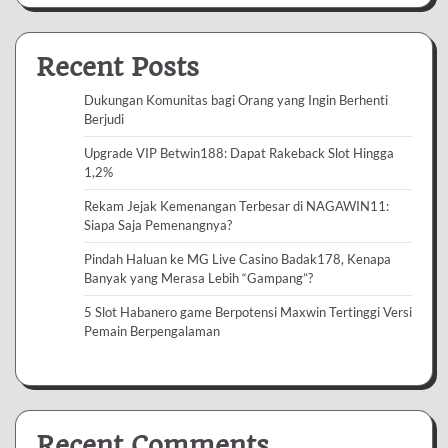
Recent Posts
Dukungan Komunitas bagi Orang yang Ingin Berhenti
Berjudi
Upgrade VIP Betwin188: Dapat Rakeback Slot Hingga
1,2%
Rekam Jejak Kemenangan Terbesar di NAGAWIN11:
Siapa Saja Pemenangnya?
Pindah Haluan ke MG Live Casino Badak178, Kenapa
Banyak yang Merasa Lebih “Gampang”?
5 Slot Habanero game Berpotensi Maxwin Tertinggi Versi
Pemain Berpengalaman
Recent Comments