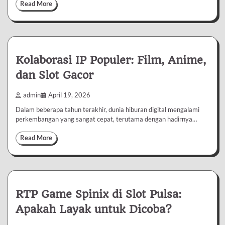
Read More
Kolaborasi IP Populer: Film, Anime,
dan Slot Gacor
admin
April 19, 2026
Dalam beberapa tahun terakhir, dunia hiburan digital mengalami
perkembangan yang sangat cepat, terutama dengan hadirnya…
Read More
RTP Game Spinix di Slot Pulsa:
Apakah Layak untuk Dicoba?