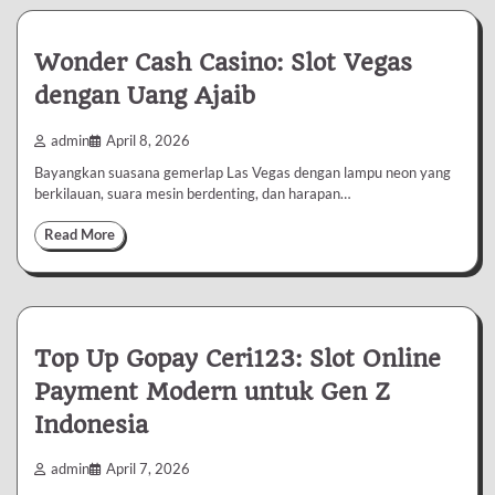
Wonder Cash Casino: Slot Vegas
dengan Uang Ajaib
admin
April 8, 2026
Bayangkan suasana gemerlap Las Vegas dengan lampu neon yang
berkilauan, suara mesin berdenting, dan harapan…
Read More
Top Up Gopay Ceri123: Slot Online
Payment Modern untuk Gen Z
Indonesia
admin
April 7, 2026