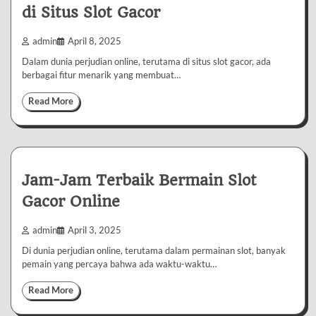
di Situs Slot Gacor
admin
April 8, 2025
Dalam dunia perjudian online, terutama di situs slot gacor, ada
berbagai fitur menarik yang membuat…
Read More
Jam-Jam Terbaik Bermain Slot
Gacor Online
admin
April 3, 2025
Di dunia perjudian online, terutama dalam permainan slot, banyak
pemain yang percaya bahwa ada waktu-waktu…
Read More