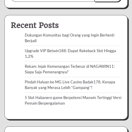
Recent Posts
Dukungan Komunitas bagi Orang yang Ingin Berhenti
Berjudi
Upgrade VIP Betwin188: Dapat Rakeback Slot Hingga
1,2%
Rekam Jejak Kemenangan Terbesar di NAGAWIN11:
Siapa Saja Pemenangnya?
Pindah Haluan ke MG Live Casino Badak178, Kenapa
Banyak yang Merasa Lebih “Gampang”?
5 Slot Habanero game Berpotensi Maxwin Tertinggi Versi
Pemain Berpengalaman