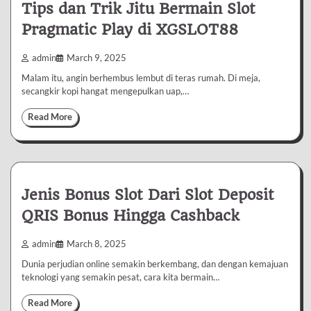
Tips dan Trik Jitu Bermain Slot
Pragmatic Play di XGSLOT88
admin
March 9, 2025
Malam itu, angin berhembus lembut di teras rumah. Di meja,
secangkir kopi hangat mengepulkan uap,…
Read More
Jenis Bonus Slot Dari Slot Deposit
QRIS Bonus Hingga Cashback
admin
March 8, 2025
Dunia perjudian online semakin berkembang, dan dengan kemajuan
teknologi yang semakin pesat, cara kita bermain…
Read More