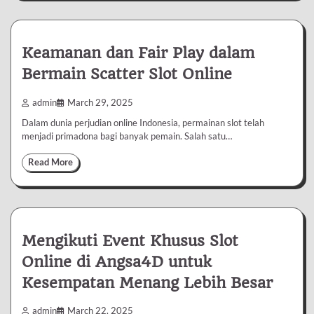
Keamanan dan Fair Play dalam
Bermain Scatter Slot Online
admin
March 29, 2025
Dalam dunia perjudian online Indonesia, permainan slot telah
menjadi primadona bagi banyak pemain. Salah satu…
Read More
Mengikuti Event Khusus Slot
Online di Angsa4D untuk
Kesempatan Menang Lebih Besar
admin
March 22, 2025