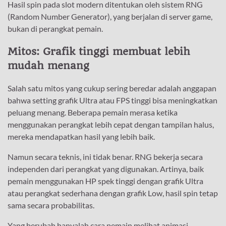
Hasil spin pada slot modern ditentukan oleh sistem RNG
(Random Number Generator), yang berjalan di server game,
bukan di perangkat pemain.
Mitos: Grafik tinggi membuat lebih
mudah menang
Salah satu mitos yang cukup sering beredar adalah anggapan
bahwa setting grafik Ultra atau FPS tinggi bisa meningkatkan
peluang menang. Beberapa pemain merasa ketika
menggunakan perangkat lebih cepat dengan tampilan halus,
mereka mendapatkan hasil yang lebih baik.
Namun secara teknis, ini tidak benar. RNG bekerja secara
independen dari perangkat yang digunakan. Artinya, baik
pemain menggunakan HP spek tinggi dengan grafik Ultra
atau perangkat sederhana dengan grafik Low, hasil spin tetap
sama secara probabilitas.
Yang berubah hanyalah cara pemain melihat animasi