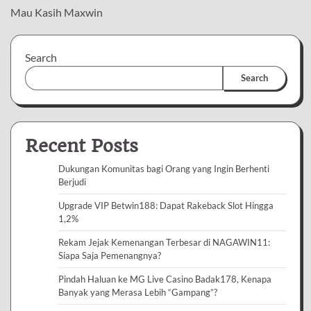
Mau Kasih Maxwin
Search
Search
Recent Posts
Dukungan Komunitas bagi Orang yang Ingin Berhenti
Berjudi
Upgrade VIP Betwin188: Dapat Rakeback Slot Hingga
1,2%
Rekam Jejak Kemenangan Terbesar di NAGAWIN11:
Siapa Saja Pemenangnya?
Pindah Haluan ke MG Live Casino Badak178, Kenapa
Banyak yang Merasa Lebih “Gampang”?