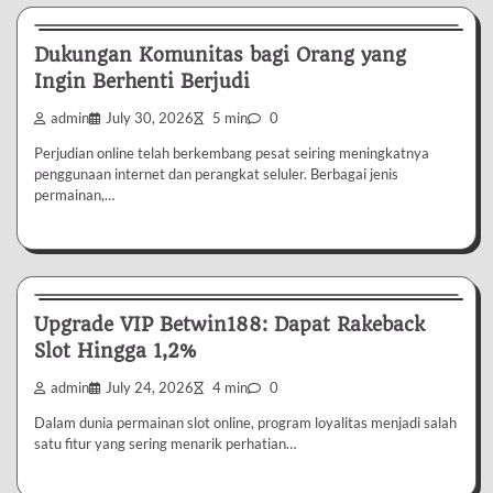
Uncategorized
Dukungan Komunitas bagi Orang yang
Ingin Berhenti Berjudi
admin
July 30, 2026
5 min
0
Perjudian online telah berkembang pesat seiring meningkatnya
penggunaan internet dan perangkat seluler. Berbagai jenis
permainan,…
Uncategorized
Upgrade VIP Betwin188: Dapat Rakeback
Slot Hingga 1,2%
admin
July 24, 2026
4 min
0
Dalam dunia permainan slot online, program loyalitas menjadi salah
satu fitur yang sering menarik perhatian…