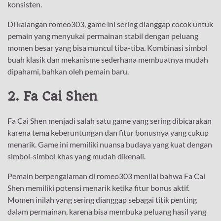
konsisten.
Di kalangan romeo303, game ini sering dianggap cocok untuk
pemain yang menyukai permainan stabil dengan peluang
momen besar yang bisa muncul tiba-tiba. Kombinasi simbol
buah klasik dan mekanisme sederhana membuatnya mudah
dipahami, bahkan oleh pemain baru.
2. Fa Cai Shen
Fa Cai Shen menjadi salah satu game yang sering dibicarakan
karena tema keberuntungan dan fitur bonusnya yang cukup
menarik. Game ini memiliki nuansa budaya yang kuat dengan
simbol-simbol khas yang mudah dikenali.
Pemain berpengalaman di romeo303 menilai bahwa Fa Cai
Shen memiliki potensi menarik ketika fitur bonus aktif.
Momen inilah yang sering dianggap sebagai titik penting
dalam permainan, karena bisa membuka peluang hasil yang