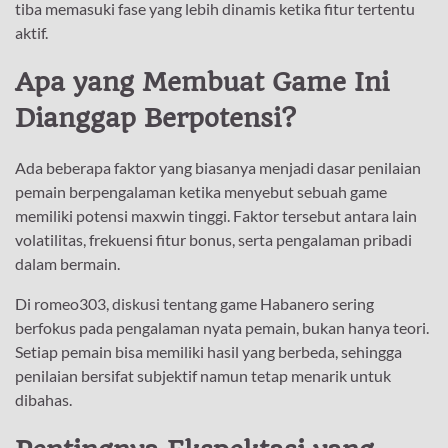
tiba memasuki fase yang lebih dinamis ketika fitur tertentu
aktif.
Apa yang Membuat Game Ini
Dianggap Berpotensi?
Ada beberapa faktor yang biasanya menjadi dasar penilaian
pemain berpengalaman ketika menyebut sebuah game
memiliki potensi maxwin tinggi. Faktor tersebut antara lain
volatilitas, frekuensi fitur bonus, serta pengalaman pribadi
dalam bermain.
Di romeo303, diskusi tentang game Habanero sering
berfokus pada pengalaman nyata pemain, bukan hanya teori.
Setiap pemain bisa memiliki hasil yang berbeda, sehingga
penilaian bersifat subjektif namun tetap menarik untuk
dibahas.