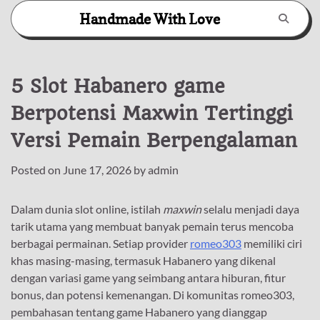
Skip
Handmade With Love
to
content
5 Slot Habanero game
Berpotensi Maxwin Tertinggi
Versi Pemain Berpengalaman
Posted on
June 17, 2026
by
admin
Dalam dunia slot online, istilah
maxwin
selalu menjadi daya
tarik utama yang membuat banyak pemain terus mencoba
berbagai permainan. Setiap provider
romeo303
memiliki ciri
khas masing-masing, termasuk Habanero yang dikenal
dengan variasi game yang seimbang antara hiburan, fitur
bonus, dan potensi kemenangan. Di komunitas romeo303,
pembahasan tentang game Habanero yang dianggap