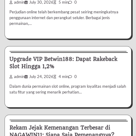
admin
July 30, 2026
5 min
0
Perjudian online telah berkembang pesat seiring meningkatnya
penggunaan internet dan perangkat seluler. Berbagai jenis
permainan,…
Uncategorized
Upgrade VIP Betwin188: Dapat Rakeback
Slot Hingga 1,2%
admin
July 24, 2026
4 min
0
Dalam dunia permainan slot online, program loyalitas menjadi salah
satu fitur yang sering menarik perhatian…
Uncategorized
Rekam Jejak Kemenangan Terbesar di
NAGAWIN11: Siapa Saja Pemenangnya?