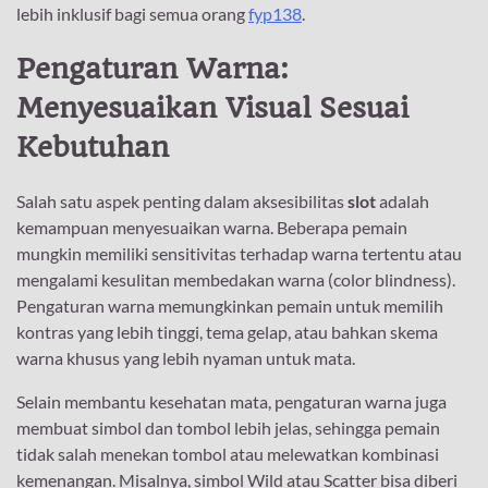
lebih inklusif bagi semua orang
fyp138
.
Pengaturan Warna:
Menyesuaikan Visual Sesuai
Kebutuhan
Salah satu aspek penting dalam aksesibilitas
slot
adalah
kemampuan menyesuaikan warna. Beberapa pemain
mungkin memiliki sensitivitas terhadap warna tertentu atau
mengalami kesulitan membedakan warna (color blindness).
Pengaturan warna memungkinkan pemain untuk memilih
kontras yang lebih tinggi, tema gelap, atau bahkan skema
warna khusus yang lebih nyaman untuk mata.
Selain membantu kesehatan mata, pengaturan warna juga
membuat simbol dan tombol lebih jelas, sehingga pemain
tidak salah menekan tombol atau melewatkan kombinasi
kemenangan. Misalnya, simbol Wild atau Scatter bisa diberi