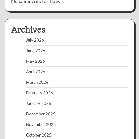
No comments to show.
Archives
July 2026
June 2026
May 2026
April 2026
March 2026
February 2026
January 2026
December 2025
November 2025
October 2025