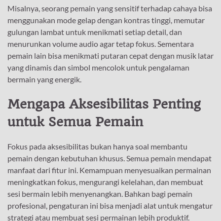
Misalnya, seorang pemain yang sensitif terhadap cahaya bisa
menggunakan mode gelap dengan kontras tinggi, memutar
gulungan lambat untuk menikmati setiap detail, dan
menurunkan volume audio agar tetap fokus. Sementara
pemain lain bisa menikmati putaran cepat dengan musik latar
yang dinamis dan simbol mencolok untuk pengalaman
bermain yang energik.
Mengapa Aksesibilitas Penting
untuk Semua Pemain
Fokus pada aksesibilitas bukan hanya soal membantu
pemain dengan kebutuhan khusus. Semua pemain mendapat
manfaat dari fitur ini. Kemampuan menyesuaikan permainan
meningkatkan fokus, mengurangi kelelahan, dan membuat
sesi bermain lebih menyenangkan. Bahkan bagi pemain
profesional, pengaturan ini bisa menjadi alat untuk mengatur
strategi atau membuat sesi permainan lebih produktif.