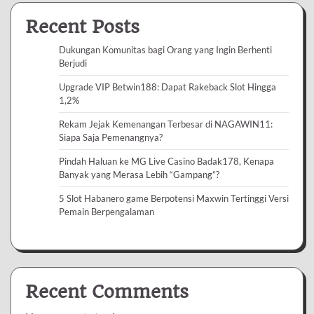
Recent Posts
Dukungan Komunitas bagi Orang yang Ingin Berhenti
Berjudi
Upgrade VIP Betwin188: Dapat Rakeback Slot Hingga
1,2%
Rekam Jejak Kemenangan Terbesar di NAGAWIN11:
Siapa Saja Pemenangnya?
Pindah Haluan ke MG Live Casino Badak178, Kenapa
Banyak yang Merasa Lebih “Gampang”?
5 Slot Habanero game Berpotensi Maxwin Tertinggi Versi
Pemain Berpengalaman
Recent Comments