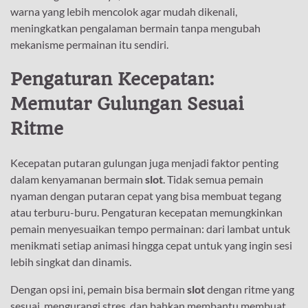
warna yang lebih mencolok agar mudah dikenali,
meningkatkan pengalaman bermain tanpa mengubah
mekanisme permainan itu sendiri.
Pengaturan Kecepatan:
Memutar Gulungan Sesuai
Ritme
Kecepatan putaran gulungan juga menjadi faktor penting
dalam kenyamanan bermain
slot
. Tidak semua pemain
nyaman dengan putaran cepat yang bisa membuat tegang
atau terburu-buru. Pengaturan kecepatan memungkinkan
pemain menyesuaikan tempo permainan: dari lambat untuk
menikmati setiap animasi hingga cepat untuk yang ingin sesi
lebih singkat dan dinamis.
Dengan opsi ini, pemain bisa bermain
slot
dengan ritme yang
sesuai, mengurangi stres, dan bahkan membantu membuat