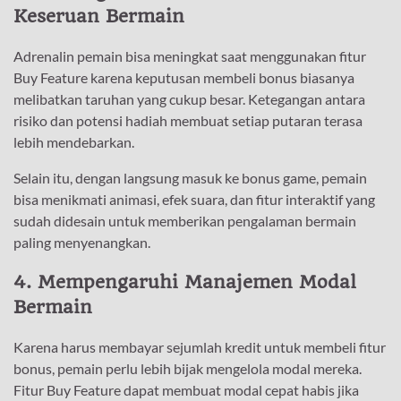
Keseruan Bermain
Adrenalin pemain bisa meningkat saat menggunakan fitur
Buy Feature karena keputusan membeli bonus biasanya
melibatkan taruhan yang cukup besar. Ketegangan antara
risiko dan potensi hadiah membuat setiap putaran terasa
lebih mendebarkan.
Selain itu, dengan langsung masuk ke bonus game, pemain
bisa menikmati animasi, efek suara, dan fitur interaktif yang
sudah didesain untuk memberikan pengalaman bermain
paling menyenangkan.
4. Mempengaruhi Manajemen Modal
Bermain
Karena harus membayar sejumlah kredit untuk membeli fitur
bonus, pemain perlu lebih bijak mengelola modal mereka.
Fitur Buy Feature dapat membuat modal cepat habis jika