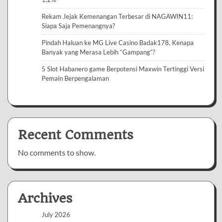
Rekam Jejak Kemenangan Terbesar di NAGAWIN11:
Siapa Saja Pemenangnya?
Pindah Haluan ke MG Live Casino Badak178, Kenapa
Banyak yang Merasa Lebih “Gampang”?
5 Slot Habanero game Berpotensi Maxwin Tertinggi Versi
Pemain Berpengalaman
Recent Comments
No comments to show.
Archives
July 2026