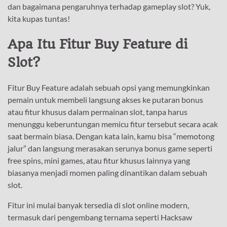
dan bagaimana pengaruhnya terhadap gameplay slot? Yuk,
kita kupas tuntas!
Apa Itu Fitur Buy Feature di
Slot?
Fitur Buy Feature adalah sebuah opsi yang memungkinkan
pemain untuk membeli langsung akses ke putaran bonus
atau fitur khusus dalam permainan slot, tanpa harus
menunggu keberuntungan memicu fitur tersebut secara acak
saat bermain biasa. Dengan kata lain, kamu bisa “memotong
jalur” dan langsung merasakan serunya bonus game seperti
free spins, mini games, atau fitur khusus lainnya yang
biasanya menjadi momen paling dinantikan dalam sebuah
slot.
Fitur ini mulai banyak tersedia di slot online modern,
termasuk dari pengembang ternama seperti Hacksaw