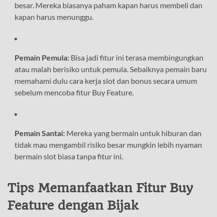
besar. Mereka biasanya paham kapan harus membeli dan
kapan harus menunggu.
Pemain Pemula:
Bisa jadi fitur ini terasa membingungkan
atau malah berisiko untuk pemula. Sebaiknya pemain baru
memahami dulu cara kerja slot dan bonus secara umum
sebelum mencoba fitur Buy Feature.
Pemain Santai:
Mereka yang bermain untuk hiburan dan
tidak mau mengambil risiko besar mungkin lebih nyaman
bermain slot biasa tanpa fitur ini.
Tips Memanfaatkan Fitur Buy
Feature dengan Bijak