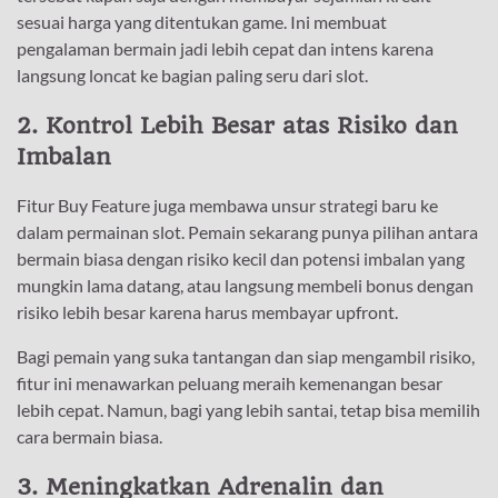
sesuai harga yang ditentukan game. Ini membuat
pengalaman bermain jadi lebih cepat dan intens karena
langsung loncat ke bagian paling seru dari slot.
2. Kontrol Lebih Besar atas Risiko dan
Imbalan
Fitur Buy Feature juga membawa unsur strategi baru ke
dalam permainan slot. Pemain sekarang punya pilihan antara
bermain biasa dengan risiko kecil dan potensi imbalan yang
mungkin lama datang, atau langsung membeli bonus dengan
risiko lebih besar karena harus membayar upfront.
Bagi pemain yang suka tantangan dan siap mengambil risiko,
fitur ini menawarkan peluang meraih kemenangan besar
lebih cepat. Namun, bagi yang lebih santai, tetap bisa memilih
cara bermain biasa.
3. Meningkatkan Adrenalin dan