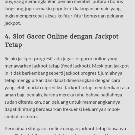
buy, yang memungkinkan pemain membeli putaran bonus
langsung, juga semakin populer di kalangan pemain yang
ingin mempercepat akses ke fitur-fitur bonus dan peluang
jackpot.
4. Slot Gacor Online dengan Jackpot
Tetap
Selain jackpot progresif, ada juga slot gacor online yang
menawarkan jackpot tetap (fixed jackpot). Meskipun jackpot
ini tidak berkembang seperti jackpot progresif, jumlahnya
tetap menggiurkan dan dapat dimenangkan dengan cara
yang lebih mudah diprediksi. Jackpot tetap memberikan rasa
aman bagi pemain, karena mereka tahu bahwa hadiahnya
sudah ditentukan, dan peluang untuk memenangkannya
dapat dihitung berdasarkan frekuensi keluarnya simbol-
simbol tertentu.
Permainan slot gacor online dengan jackpot tetap biasanya