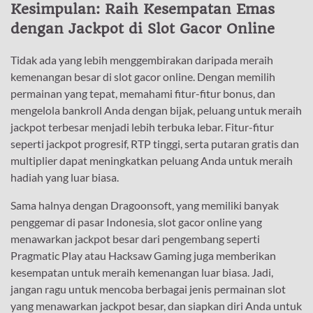
Kesimpulan: Raih Kesempatan Emas
dengan Jackpot di Slot Gacor Online
Tidak ada yang lebih menggembirakan daripada meraih
kemenangan besar di slot gacor online. Dengan memilih
permainan yang tepat, memahami fitur-fitur bonus, dan
mengelola bankroll Anda dengan bijak, peluang untuk meraih
jackpot terbesar menjadi lebih terbuka lebar. Fitur-fitur
seperti jackpot progresif, RTP tinggi, serta putaran gratis dan
multiplier dapat meningkatkan peluang Anda untuk meraih
hadiah yang luar biasa.
Sama halnya dengan Dragoonsoft, yang memiliki banyak
penggemar di pasar Indonesia, slot gacor online yang
menawarkan jackpot besar dari pengembang seperti
Pragmatic Play atau Hacksaw Gaming juga memberikan
kesempatan untuk meraih kemenangan luar biasa. Jadi,
jangan ragu untuk mencoba berbagai jenis permainan slot
yang menawarkan jackpot besar, dan siapkan diri Anda untuk