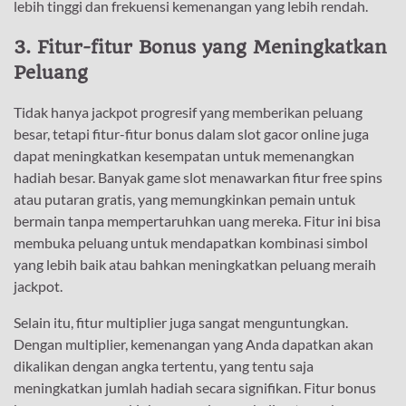
lebih tinggi dan frekuensi kemenangan yang lebih rendah.
3. Fitur-fitur Bonus yang Meningkatkan
Peluang
Tidak hanya jackpot progresif yang memberikan peluang
besar, tetapi fitur-fitur bonus dalam slot gacor online juga
dapat meningkatkan kesempatan untuk memenangkan
hadiah besar. Banyak game slot menawarkan fitur free spins
atau putaran gratis, yang memungkinkan pemain untuk
bermain tanpa mempertaruhkan uang mereka. Fitur ini bisa
membuka peluang untuk mendapatkan kombinasi simbol
yang lebih baik atau bahkan meningkatkan peluang meraih
jackpot.
Selain itu, fitur multiplier juga sangat menguntungkan.
Dengan multiplier, kemenangan yang Anda dapatkan akan
dikalikan dengan angka tertentu, yang tentu saja
meningkatkan jumlah hadiah secara signifikan. Fitur bonus