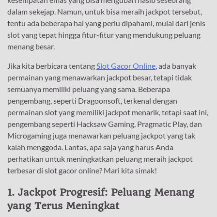
dalam sekejap. Namun, untuk bisa meraih jackpot tersebut,
tentu ada beberapa hal yang perlu dipahami, mulai dari jenis
slot yang tepat hingga fitur-fitur yang mendukung peluang
menang besar.
Jika kita berbicara tentang
Slot Gacor Online
, ada banyak
permainan yang menawarkan jackpot besar, tetapi tidak
semuanya memiliki peluang yang sama. Beberapa
pengembang, seperti Dragoonsoft, terkenal dengan
permainan slot yang memiliki jackpot menarik, tetapi saat ini,
pengembang seperti Hacksaw Gaming, Pragmatic Play, dan
Microgaming juga menawarkan peluang jackpot yang tak
kalah menggoda. Lantas, apa saja yang harus Anda
perhatikan untuk meningkatkan peluang meraih jackpot
terbesar di slot gacor online? Mari kita simak!
1. Jackpot Progresif: Peluang Menang
yang Terus Meningkat