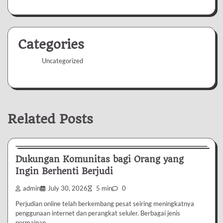
Categories
Uncategorized
Related Posts
Uncategorized
Dukungan Komunitas bagi Orang yang
Ingin Berhenti Berjudi
admin
July 30, 2026
5 min
0
Perjudian online telah berkembang pesat seiring meningkatnya
penggunaan internet dan perangkat seluler. Berbagai jenis
permainan,…