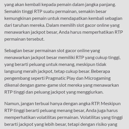
yang akan kembali kepada pemain dalam jangka panjang.
Semakin tinggi RTP suatu permainan, semakin besar
kemungkinan pemain untuk mendapatkan kembali sebagian
dari taruhan mereka. Dalam memilih slot gacor online yang
menawarkan jackpot besar, Anda harus memperhatikan RTP
permainan tersebut.
Sebagian besar permainan slot gacor online yang
menawarkan jackpot besar memiliki RTP yang cukup tinggi,
yang berarti peluang untuk menang, meskipun tidak
langsung meraih jackpot, tetap cukup besar. Beberapa
pengembang seperti Pragmatic Play dan Microgaming
dikenal dengan game-game slot mereka yang menawarkan
RTP tinggi dan peluang jackpot yang menggiurkan.
Namun, jangan terbuai hanya dengan angka RTP. Meskipun
RTP tinggi berarti peluang menang besar, Anda juga harus
memperhatikan volatilitas permainan. Volatilitas yang tinggi
berarti jackpot yang lebih besar, tetapi dengan risiko yang