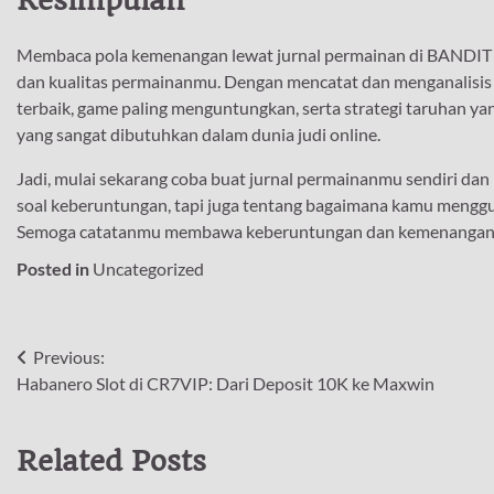
Membaca pola kemenangan lewat jurnal permainan di BANDIT 4
dan kualitas permainanmu. Dengan mencatat dan menganalisis
terbaik, game paling menguntungkan, serta strategi taruhan yang 
yang sangat dibutuhkan dalam dunia judi online.
Jadi, mulai sekarang coba buat jurnal permainanmu sendiri da
soal keberuntungan, tapi juga tentang bagaimana kamu mengg
Semoga catatanmu membawa keberuntungan dan kemenangan 
Posted in
Uncategorized
Post
Previous:
Habanero Slot di CR7VIP: Dari Deposit 10K ke Maxwin
navigation
Related Posts