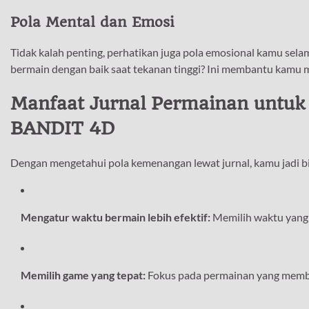
Pola Mental dan Emosi
Tidak kalah penting, perhatikan juga pola emosional kamu sela
bermain dengan baik saat tekanan tinggi? Ini membantu kamu m
Manfaat Jurnal Permainan untuk
BANDIT 4D
Dengan mengetahui pola kemenangan lewat jurnal, kamu jadi bi
Mengatur waktu bermain lebih efektif:
Memilih waktu yang 
Memilih game yang tepat:
Fokus pada permainan yang member