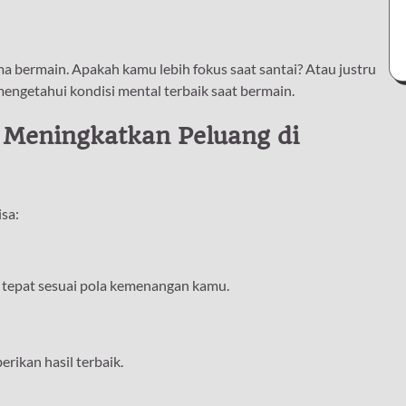
ma bermain. Apakah kamu lebih fokus saat santai? Atau justru
engetahui kondisi mental terbaik saat bermain.
 Meningkatkan Peluang di
sa:
tepat sesuai pola kemenangan kamu.
ikan hasil terbaik.