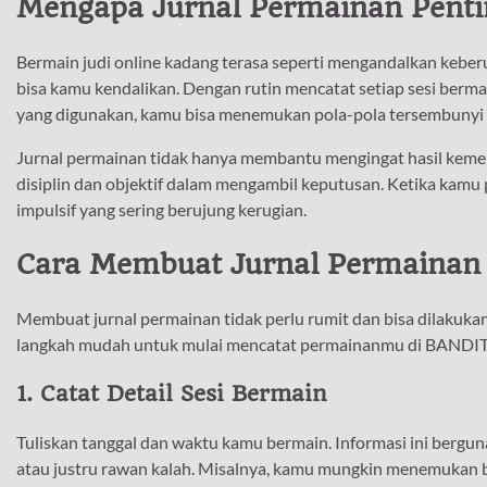
Mengapa Jurnal Permainan Penti
Bermain judi online kadang terasa seperti mengandalkan keber
bisa kamu kendalikan. Dengan rutin mencatat setiap sesi bermai
yang digunakan, kamu bisa menemukan pola-pola tersembunyi y
Jurnal permainan tidak hanya membantu mengingat hasil kemena
disiplin dan objektif dalam mengambil keputusan. Ketika kamu
impulsif yang sering berujung kerugian.
Cara Membuat Jurnal Permainan
Membuat jurnal permainan tidak perlu rumit dan bisa dilakukan
langkah mudah untuk mulai mencatat permainanmu di BANDIT
1. Catat Detail Sesi Bermain
Tuliskan tanggal dan waktu kamu bermain. Informasi ini berg
atau justru rawan kalah. Misalnya, kamu mungkin menemukan b