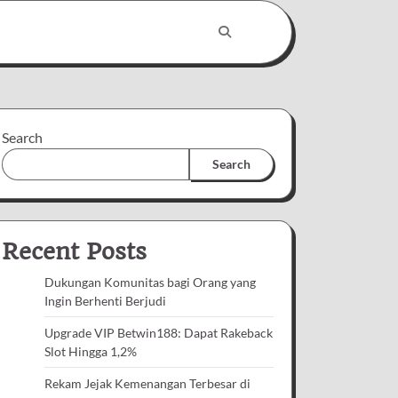
Search
Search
Recent Posts
Dukungan Komunitas bagi Orang yang
Ingin Berhenti Berjudi
Upgrade VIP Betwin188: Dapat Rakeback
Slot Hingga 1,2%
Rekam Jejak Kemenangan Terbesar di