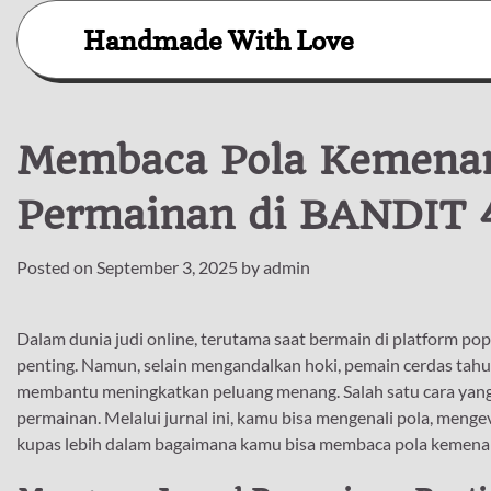
Skip
Handmade With Love
to
content
Membaca Pola Kemenan
Permainan di BANDIT 
Posted on
September 3, 2025
by
admin
Dalam dunia judi online, terutama saat bermain di platform pop
penting. Namun, selain mengandalkan hoki, pemain cerdas tah
membantu meningkatkan peluang menang. Salah satu cara yang 
permainan. Melalui jurnal ini, kamu bisa mengenali pola, mengev
kupas lebih dalam bagaimana kamu bisa membaca pola kemen