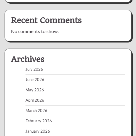
Recent Comments
No comments to show.
Archives
July 2026
June 2026
May 2026
April 2026
March 2026
February 2026
January 2026