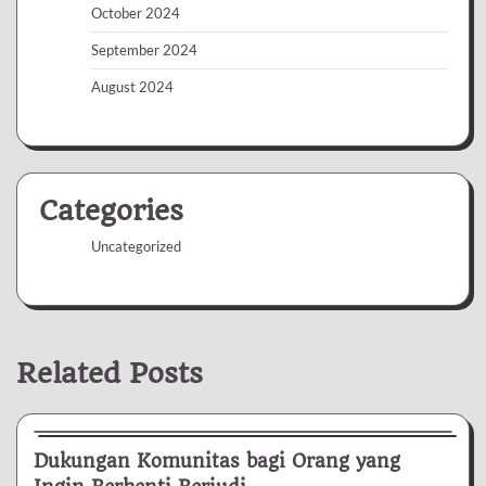
October 2024
September 2024
August 2024
Categories
Uncategorized
Related Posts
Uncategorized
Dukungan Komunitas bagi Orang yang