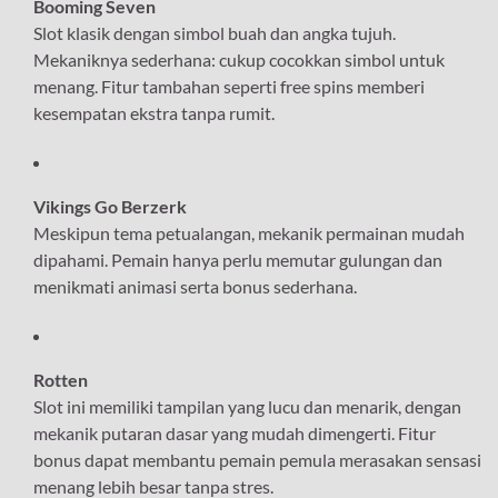
Booming Seven
Slot klasik dengan simbol buah dan angka tujuh.
Mekaniknya sederhana: cukup cocokkan simbol untuk
menang. Fitur tambahan seperti free spins memberi
kesempatan ekstra tanpa rumit.
Vikings Go Berzerk
Meskipun tema petualangan, mekanik permainan mudah
dipahami. Pemain hanya perlu memutar gulungan dan
menikmati animasi serta bonus sederhana.
Rotten
Slot ini memiliki tampilan yang lucu dan menarik, dengan
mekanik putaran dasar yang mudah dimengerti. Fitur
bonus dapat membantu pemain pemula merasakan sensasi
menang lebih besar tanpa stres.