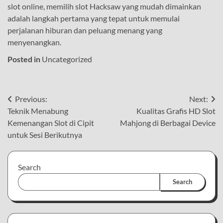
slot online, memilih slot Hacksaw yang mudah dimainkan
adalah langkah pertama yang tepat untuk memulai
perjalanan hiburan dan peluang menang yang
menyenangkan.
Posted in
Uncategorized
Post
Previous:
Next:
Teknik Menabung
Kualitas Grafis HD Slot
navigation
Kemenangan Slot di Cipit
Mahjong di Berbagai Device
untuk Sesi Berikutnya
Search
Search