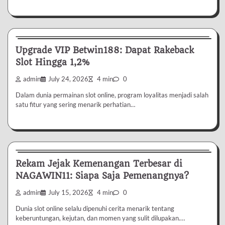
Uncategorized
Upgrade VIP Betwin188: Dapat Rakeback
Slot Hingga 1,2%
admin
July 24, 2026
4 min
0
Dalam dunia permainan slot online, program loyalitas menjadi salah
satu fitur yang sering menarik perhatian…
Uncategorized
Rekam Jejak Kemenangan Terbesar di
NAGAWIN11: Siapa Saja Pemenangnya?
admin
July 15, 2026
4 min
0
Dunia slot online selalu dipenuhi cerita menarik tentang
keberuntungan, kejutan, dan momen yang sulit dilupakan.…