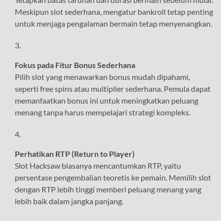
Meskipun slot sederhana, mengatur bankroll tetap penting
untuk menjaga pengalaman bermain tetap menyenangkan.
Fokus pada Fitur Bonus Sederhana
Pilih slot yang menawarkan bonus mudah dipahami,
seperti free spins atau multiplier sederhana. Pemula dapat
memanfaatkan bonus ini untuk meningkatkan peluang
menang tanpa harus mempelajari strategi kompleks.
Perhatikan RTP (Return to Player)
Slot Hacksaw biasanya mencantumkan RTP, yaitu
persentase pengembalian teoretis ke pemain. Memilih slot
dengan RTP lebih tinggi memberi peluang menang yang
lebih baik dalam jangka panjang.