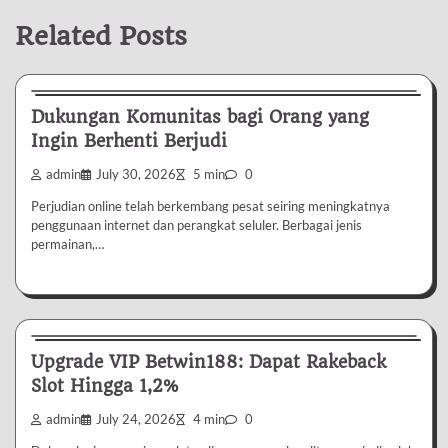
Related Posts
Uncategorized
Dukungan Komunitas bagi Orang yang
Ingin Berhenti Berjudi
admin
July 30, 2026
5 min
0
Perjudian online telah berkembang pesat seiring meningkatnya
penggunaan internet dan perangkat seluler. Berbagai jenis
permainan,…
Uncategorized
Upgrade VIP Betwin188: Dapat Rakeback
Slot Hingga 1,2%
admin
July 24, 2026
4 min
0