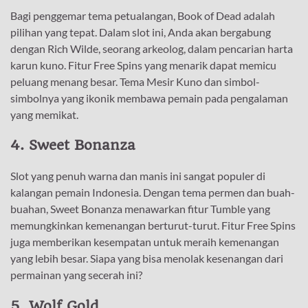
Bagi penggemar tema petualangan, Book of Dead adalah
pilihan yang tepat. Dalam slot ini, Anda akan bergabung
dengan Rich Wilde, seorang arkeolog, dalam pencarian harta
karun kuno. Fitur Free Spins yang menarik dapat memicu
peluang menang besar. Tema Mesir Kuno dan simbol-
simbolnya yang ikonik membawa pemain pada pengalaman
yang memikat.
4.
Sweet Bonanza
Slot yang penuh warna dan manis ini sangat populer di
kalangan pemain Indonesia. Dengan tema permen dan buah-
buahan, Sweet Bonanza menawarkan fitur Tumble yang
memungkinkan kemenangan berturut-turut. Fitur Free Spins
juga memberikan kesempatan untuk meraih kemenangan
yang lebih besar. Siapa yang bisa menolak kesenangan dari
permainan yang secerah ini?
5.
Wolf Gold