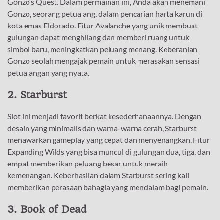
Gonzo’s Quest. Dalam permainan ini, Anda akan menemani
Gonzo, seorang petualang, dalam pencarian harta karun di
kota emas Eldorado. Fitur Avalanche yang unik membuat
gulungan dapat menghilang dan memberi ruang untuk
simbol baru, meningkatkan peluang menang. Keberanian
Gonzo seolah mengajak pemain untuk merasakan sensasi
petualangan yang nyata.
2.
Starburst
Slot ini menjadi favorit berkat kesederhanaannya. Dengan
desain yang minimalis dan warna-warna cerah, Starburst
menawarkan gameplay yang cepat dan menyenangkan. Fitur
Expanding Wilds yang bisa muncul di gulungan dua, tiga, dan
empat memberikan peluang besar untuk meraih
kemenangan. Keberhasilan dalam Starburst sering kali
memberikan perasaan bahagia yang mendalam bagi pemain.
3.
Book of Dead