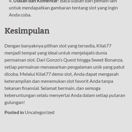
Ulasan dan Komentar
: Baca ulasan dari pemain lain
untuk mendapatkan gambaran tentang slot yang ingin
Anda coba.
Kesimpulan
Dengan banyaknya pilihan slot yang tersedia, Kilat77
menjadi tempat yang ideal untuk menjelajahi dunia
permainan slot. Dari Gonzo’s Quest hingga Sweet Bonanza,
setiap permainan menawarkan pengalaman unik yang patut
dicoba. Melalui Kilat77 demo slot, Anda dapat mengasah
keterampilan dan menemukan slot favorit Anda tanpa
tekanan finansial. Selamat bermain, dan semoga
keberuntungan selalu menyertai Anda dalam setiap putaran
gulungan!
Posted in
Uncategorized