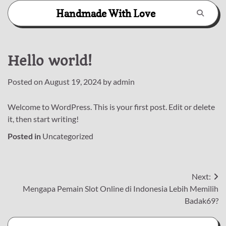
Skip
Handmade With Love
to
content
Hello world!
Posted on
August 19, 2024
by
admin
Welcome to WordPress. This is your first post. Edit or delete
it, then start writing!
Posted in
Uncategorized
Post
Next:
Mengapa Pemain Slot Online di Indonesia Lebih Memilih
navigation
Badak69?