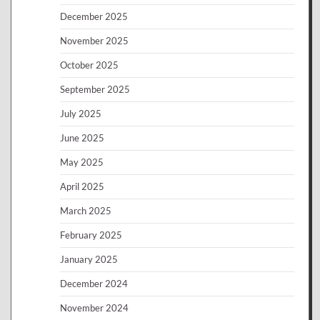
December 2025
November 2025
October 2025
September 2025
July 2025
June 2025
May 2025
April 2025
March 2025
February 2025
January 2025
December 2024
November 2024