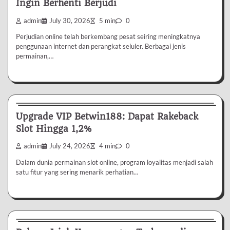
Ingin Berhenti Berjudi
admin
July 30, 2026
5 min
0
Perjudian online telah berkembang pesat seiring meningkatnya
penggunaan internet dan perangkat seluler. Berbagai jenis
permainan,…
Uncategorized
Upgrade VIP Betwin188: Dapat Rakeback
Slot Hingga 1,2%
admin
July 24, 2026
4 min
0
Dalam dunia permainan slot online, program loyalitas menjadi salah
satu fitur yang sering menarik perhatian…
Uncategorized