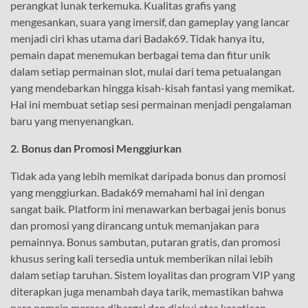
perangkat lunak terkemuka. Kualitas grafis yang
mengesankan, suara yang imersif, dan gameplay yang lancar
menjadi ciri khas utama dari Badak69. Tidak hanya itu,
pemain dapat menemukan berbagai tema dan fitur unik
dalam setiap permainan slot, mulai dari tema petualangan
yang mendebarkan hingga kisah-kisah fantasi yang memikat.
Hal ini membuat setiap sesi permainan menjadi pengalaman
baru yang menyenangkan.
2. Bonus dan Promosi Menggiurkan
Tidak ada yang lebih memikat daripada bonus dan promosi
yang menggiurkan. Badak69 memahami hal ini dengan
sangat baik. Platform ini menawarkan berbagai jenis bonus
dan promosi yang dirancang untuk memanjakan para
pemainnya. Bonus sambutan, putaran gratis, dan promosi
khusus sering kali tersedia untuk memberikan nilai lebih
dalam setiap taruhan. Sistem loyalitas dan program VIP yang
diterapkan juga menambah daya tarik, memastikan bahwa
para pemain merasa dihargai dan diakui atas kesetiaan