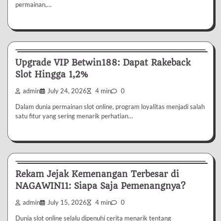
permainan,…
Uncategorized
Upgrade VIP Betwin188: Dapat Rakeback
Slot Hingga 1,2%
admin
July 24, 2026
4 min
0
Dalam dunia permainan slot online, program loyalitas menjadi salah
satu fitur yang sering menarik perhatian…
Uncategorized
Rekam Jejak Kemenangan Terbesar di
NAGAWIN11: Siapa Saja Pemenangnya?
admin
July 15, 2026
4 min
0
Dunia slot online selalu dipenuhi cerita menarik tentang