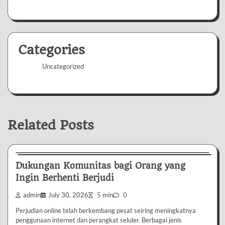
Categories
Uncategorized
Related Posts
Uncategorized
Dukungan Komunitas bagi Orang yang
Ingin Berhenti Berjudi
admin
July 30, 2026
5 min
0
Perjudian online telah berkembang pesat seiring meningkatnya
penggunaan internet dan perangkat seluler. Berbagai jenis